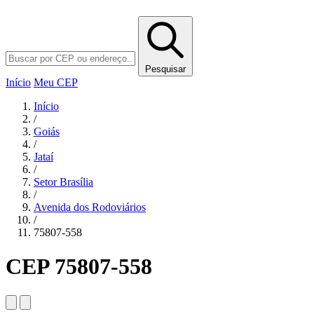
Pesquisar
Início
Meu CEP
Início
/
Goiás
/
Jataí
/
Setor Brasília
/
Avenida dos Rodoviários
/
75807-558
CEP 75807-558