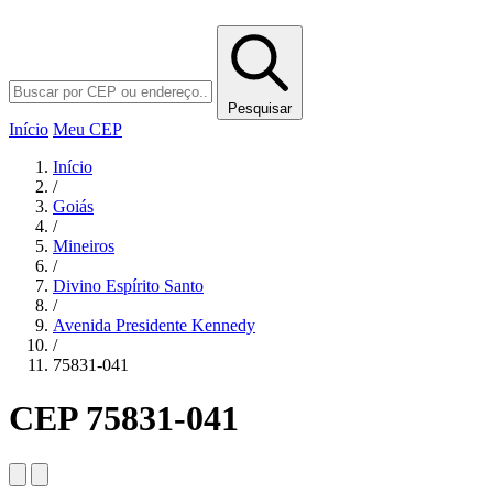
Pesquisar
Início
Meu CEP
Início
/
Goiás
/
Mineiros
/
Divino Espírito Santo
/
Avenida Presidente Kennedy
/
75831-041
CEP 75831-041