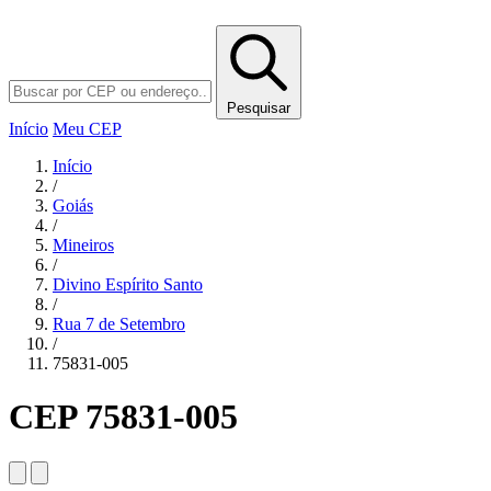
Pesquisar
Início
Meu CEP
Início
/
Goiás
/
Mineiros
/
Divino Espírito Santo
/
Rua 7 de Setembro
/
75831-005
CEP 75831-005