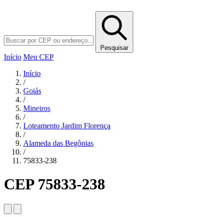
Pesquisar
Início
Meu CEP
Início
/
Goiás
/
Mineiros
/
Loteamento Jardim Florença
/
Alameda das Begônias
/
75833-238
CEP 75833-238