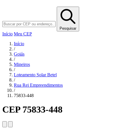
Pesquisar
Início
Meu CEP
Início
/
Goiás
/
Mineiros
/
Loteamento Solar Betel
/
Rua Rei Empreendimentos
/
75833-448
CEP 75833-448