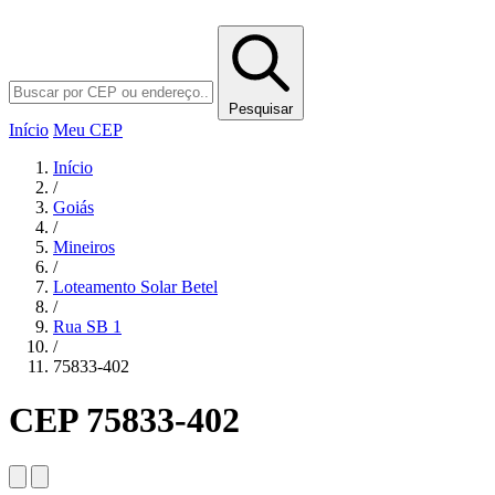
Pesquisar
Início
Meu CEP
Início
/
Goiás
/
Mineiros
/
Loteamento Solar Betel
/
Rua SB 1
/
75833-402
CEP 75833-402