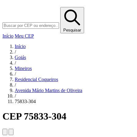
Pesquisar
Início
Meu CEP
Início
/
Goiás
/
Mineiros
/
Residencial Coqueiros
/
Avenida Mário Martins de Oliveira
/
75833-304
CEP 75833-304