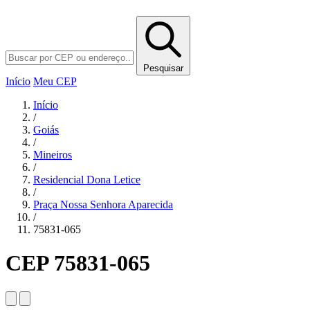
Pesquisar
Início
Meu CEP
Início
/
Goiás
/
Mineiros
/
Residencial Dona Letice
/
Praça Nossa Senhora Aparecida
/
75831-065
CEP 75831-065