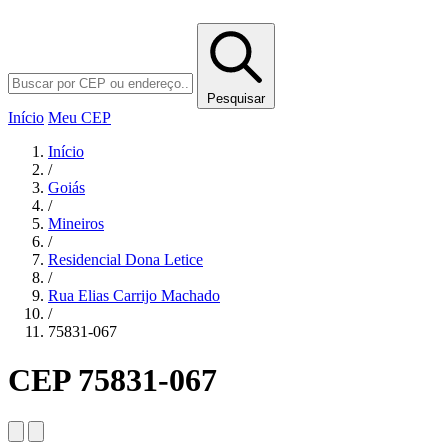
Pesquisar
Início
Meu CEP
Início
/
Goiás
/
Mineiros
/
Residencial Dona Letice
/
Rua Elias Carrijo Machado
/
75831-067
CEP 75831-067