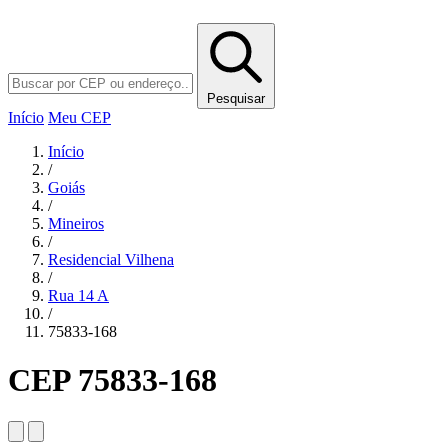
Pesquisar
Início
Meu CEP
Início
/
Goiás
/
Mineiros
/
Residencial Vilhena
/
Rua 14 A
/
75833-168
CEP 75833-168