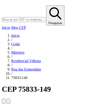
Pesquisar
Início
Meu CEP
Início
/
Goiás
/
Mineiros
/
Residencial Vilhena
/
Rua das Esmeraldas
/
75833-149
CEP 75833-149