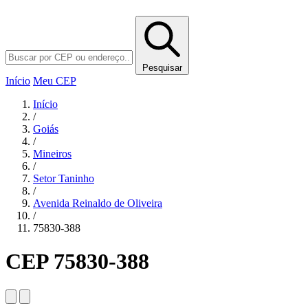
Pesquisar
Início
Meu CEP
Início
/
Goiás
/
Mineiros
/
Setor Taninho
/
Avenida Reinaldo de Oliveira
/
75830-388
CEP 75830-388