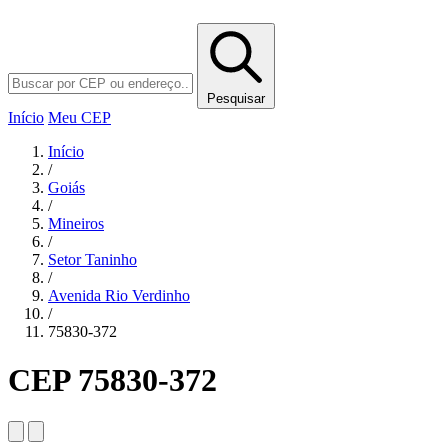
Pesquisar
Início
Meu CEP
Início
/
Goiás
/
Mineiros
/
Setor Taninho
/
Avenida Rio Verdinho
/
75830-372
CEP 75830-372