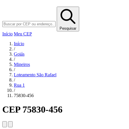
Pesquisar
Início
Meu CEP
Início
/
Goiás
/
Mineiros
/
Loteamento São Rafael
/
Rua 1
/
75830-456
CEP 75830-456