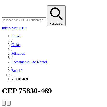
Pesquisar
Início
Meu CEP
Início
/
Goiás
/
Mineiros
/
Loteamento São Rafael
/
Rua 10
/
75830-469
CEP 75830-469