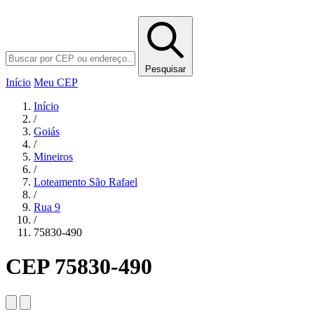
Pesquisar
Início
Meu CEP
Início
/
Goiás
/
Mineiros
/
Loteamento São Rafael
/
Rua 9
/
75830-490
CEP 75830-490