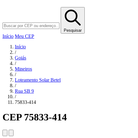
Pesquisar
Início
Meu CEP
Início
/
Goiás
/
Mineiros
/
Loteamento Solar Betel
/
Rua SB 9
/
75833-414
CEP 75833-414