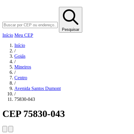
Pesquisar
Início
Meu CEP
Início
/
Goiás
/
Mineiros
/
Centro
/
Avenida Santos Dumont
/
75830-043
CEP 75830-043