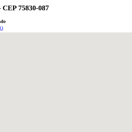
 - CEP 75830-087
ado
O