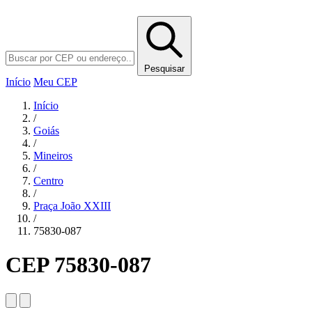
Pesquisar
Início
Meu CEP
Início
/
Goiás
/
Mineiros
/
Centro
/
Praça João XXIII
/
75830-087
CEP 75830-087