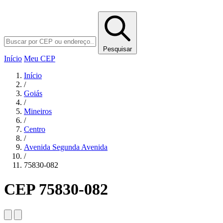
Pesquisar
Início
Meu CEP
Início
/
Goiás
/
Mineiros
/
Centro
/
Avenida Segunda Avenida
/
75830-082
CEP 75830-082