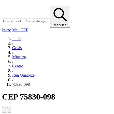
Pesquisar
Início
Meu CEP
Início
/
Goiás
/
Mineiros
/
Centro
/
Rua Quatorze
/
75830-098
CEP 75830-098