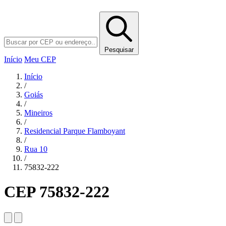
Pesquisar
Início
Meu CEP
Início
/
Goiás
/
Mineiros
/
Residencial Parque Flamboyant
/
Rua 10
/
75832-222
CEP 75832-222