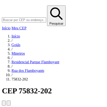
Pesquisar
Início
Meu CEP
Início
/
Goiás
/
Mineiros
/
Residencial Parque Flamboyant
/
Rua dos Flamboyants
/
75832-202
CEP 75832-202