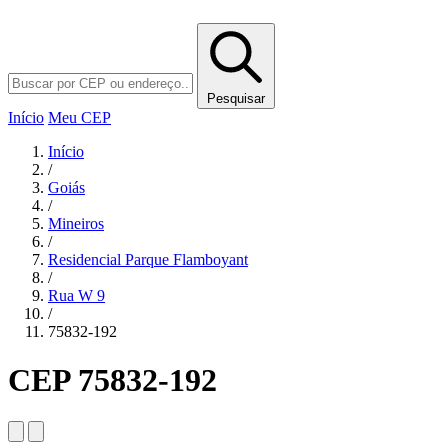
Pesquisar
Início
Meu CEP
Início
/
Goiás
/
Mineiros
/
Residencial Parque Flamboyant
/
Rua W 9
/
75832-192
CEP 75832-192