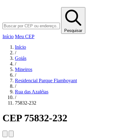
Pesquisar
Início
Meu CEP
Início
/
Goiás
/
Mineiros
/
Residencial Parque Flamboyant
/
Rua das Azaléias
/
75832-232
CEP 75832-232